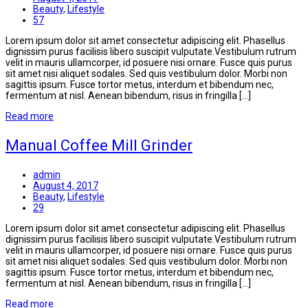
Beauty
,
Lifestyle
57
Lorem ipsum dolor sit amet consectetur adipiscing elit. Phasellus
dignissim purus facilisis libero suscipit vulputate.Vestibulum rutrum
velit in mauris ullamcorper, id posuere nisi ornare. Fusce quis purus
sit amet nisi aliquet sodales. Sed quis vestibulum dolor. Morbi non
sagittis ipsum. Fusce tortor metus, interdum et bibendum nec,
fermentum at nisl. Aenean bibendum, risus in fringilla […]
Read more
Manual Coffee Mill Grinder
admin
August 4, 2017
Beauty
,
Lifestyle
29
Lorem ipsum dolor sit amet consectetur adipiscing elit. Phasellus
dignissim purus facilisis libero suscipit vulputate.Vestibulum rutrum
velit in mauris ullamcorper, id posuere nisi ornare. Fusce quis purus
sit amet nisi aliquet sodales. Sed quis vestibulum dolor. Morbi non
sagittis ipsum. Fusce tortor metus, interdum et bibendum nec,
fermentum at nisl. Aenean bibendum, risus in fringilla […]
Read more