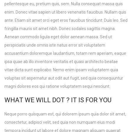
pellentesque eu, pretium quis, sem. Nulla consequat massa quis
enim. Donec vitae sapien ut libero venenatis faucibus. Nullam quis
ante. Etiam sit amet orci eget eros faucibus tincidunt. Duis leo. Sed
fringilla mauris sit amet nibh. Donec sodales sagittis magna.
Aenean commodo ligula eget dolor aenean massa. Sed ut
perspiciatis unde omnis iste natus error sit voluptatem
accusantium doloremque laudantium, totam rem aperiam, eaque
ipsa quae ab illo inventore veritatis et quasi architecto beatae
vitae dicta sunt explicabo. Nemo enim ipsam voluptatem quia
voluptas sit aspernatur aut odit aut fugit, sed quia consequuntur
magni dolores eos qui ratione voluptatem sequi nesciunt.
WHAT WE WILL DOT ? IT IS FOR YOU
Neque porro quisquam est, qui dolorem ipsum quia dolor sit amet,
consectetur, adipisci velit, sed quia non numquam eius modi
tempora incidunt ut labore et dolore magnam aliquam quaerat