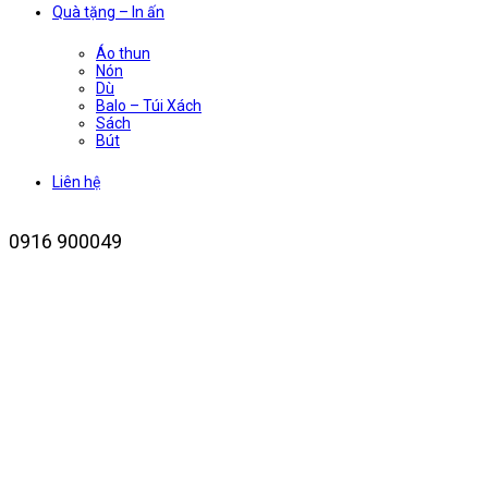
Quà tặng – In ấn
Áo thun
Nón
Dù
Balo – Túi Xách
Sách
Bút
Liên hệ
0916 900049