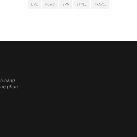
LIVE
NEWS
SPA
STYLE
TRAVEL
ch hàng
ồng phục