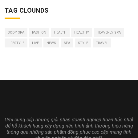
TAG CLOUNDS
BODY SPA
FASHION
HEALTH
HEALTHY
HEAVENLY SPA
LIFESTYLE
LIVE
NEWS
SPA
STYLE
TRAVEL
Umi cung cấp những giải pháp doanh nghiệp hoàn hảo nhất
để hỗ khách hàng xây dựng nên hình ảnh thưởng hiệu riêng
thông qua những sản phẩm đồng phục cao cấp mang tính