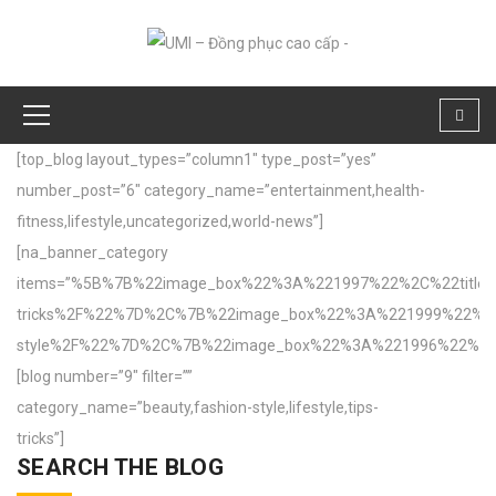
[top_blog layout_types=”column1″ type_post=”yes”
number_post=”6″ category_name=”entertainment,health-
fitness,lifestyle,uncategorized,world-news”]
[na_banner_category
items=”%5B%7B%22image_box%22%3A%221997%22%2C%22title_b
tricks%2F%22%7D%2C%7B%22image_box%22%3A%221999%22%2C%2
style%2F%22%7D%2C%7B%22image_box%22%3A%221996%22%2C%2
[blog number=”9″ filter=””
category_name=”beauty,fashion-style,lifestyle,tips-
tricks”]
SEARCH THE BLOG