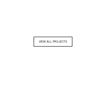
LONSDALE ROAD
DUBLIN HOUSE
PENHOUSE
EMIRATE TOWER
DUBAI TOWER
VIEW ALL PROJECTS